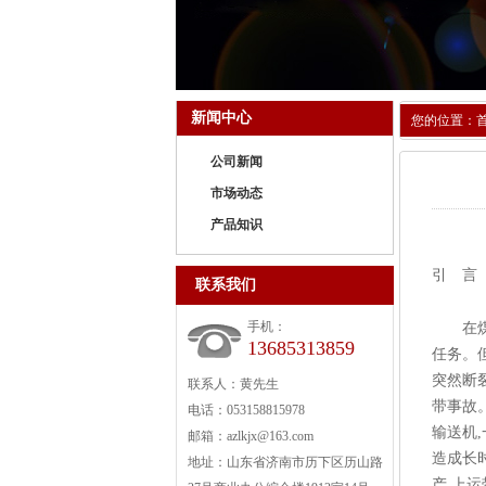
新闻中心
您的位置：
公司新闻
市场动态
产品知识
引 言
联系我们
手机：
在煤炭
13685313859
任务。
突然断
联系人：黄先生
带事故
电话：053158815978
输送机
邮箱：azlkjx@163.com
造成长
地址：山东省济南市历下区历山路
产,上