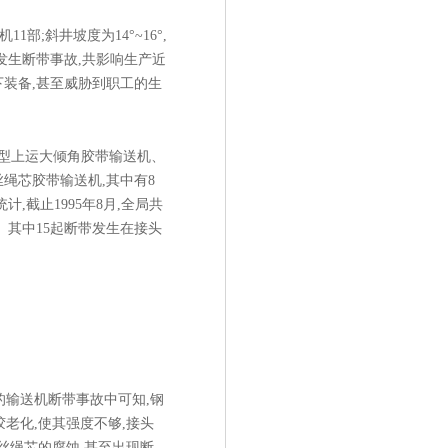
;斜井坡度为14°~16°,
输送机发生断带事故,共影响生产近
井下装备,甚至威胁到职工的生
40型上运大倾角胶带输送机、
用钢丝绳芯胶带输送机,其中有8
,截止1995年8月,全局共
t。其中15起断带发生在接头
输送机断带事故中可知,钢
老化,使其强度不够,接头
丝绳芯的腐蚀,甚至出现断