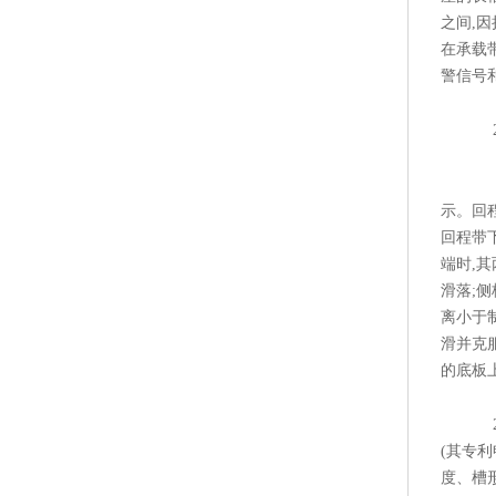
之间,
在承载
警信号
2.2
示。回
回程带
端时,
滑落;
离小于
滑并克
的底板
2.2
(其专利
度、槽