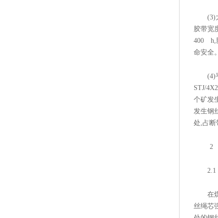
(3)大
胶带宽度
400 
命安全
(4)平
STJ/
个矿发生
发生钢丝
处,占断
2
2.1
在煤矿
丝绳芯
处的钢