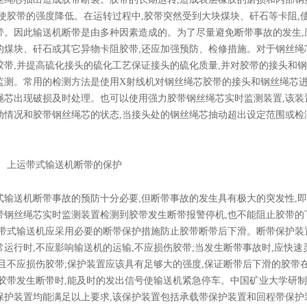
,使胶带的强度降低。在运转过程中,胶带突然受到大块煤块、矸石等卡阻,
带。因此输送机断带是由多种因素造成的。为了尽量避免断带事故的发生,
的煤块、矸石或其它异物卡阻胶带,还应加强预防、检修措施。对于钢丝绳
胶带,并提高硫化接头的硫化工艺保证接头的硫化质量,并对胶带的接头和
监测。常用的检测方法是使用X射线机对钢丝绳芯胶带的接头和钢丝绳芯进
绳芯出现破损及时处理。也可以使用强力胶带钢丝绳芯实时监测装置,该装
动情况和胶带钢丝绳芯的状态,当接头处的钢丝绳芯抽动超出设定范围或检
 上运带式输送机断带的保护
送机断带事故的预防十分必要,但断带事故的发生具有极大的突发性,即
带钢丝绳芯实时监测装置检测到胶带发生断带报警停机,也不能阻止胶带的
运带式输送机应采用必要的断带保护措施防止胶带断带后下滑。断带保护装
常运行时,不应影响输送机的运输,不应损伤胶带;当发生断带事故时,应快速
,且不应损伤胶带;保护装置应该具有足够大的强度,保证断带后下滑的胶带
在胶带发生断带时,能及时的发出信号使输送机紧急停车。中国矿业大学研制的
保护装置均能满足以上要求,该保护装置包括承载带保护装置和回程带保护