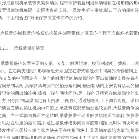
块形成自锁将承载带夹紧制动,回程带保护装置利用制动辊轮在楔形槽内形
装置沿输送机每隔一定距离多处安装,一旦发生断带事故,断口下方的保护
动。下面结合图1对该保护装置作简单的介绍。
承载带;2-回程带;3-输送机机架;4-回程带保护装置;5-平行下托辊;6-承载
.1
承载带保护装置
承载带保护装置主要由支腿、支架、触发辊轮、楔形制动闸、拨板、上闸
所示。左右两支腿经U形螺栓组分别固定在带式输送机中间架的两侧槽钢上
;在支架的中间固定有一单向的触发辊轮,触发辊轮的两出轴轴端支撑在铣有
有楔形制动闸,其倾斜角与胶带的槽形角相同,楔形制动闸上安装有活动的楔
发辊轮的两出轴连接,拨板一端与闸块固联,另一端的开槽套在触发辊轮的出
上方,分别经制动梁固定有上闸块,上闸块可通过螺栓组上下调节高度。采用
护装置安装在输送机的中间架上,承载带底部受触发辊轮支撑,承载带两侧
之间。当带式输送机正常运转时,承载胶带带动着触发辊轮正向旋转,在胶
出轴处在轴座的最前端,并通过拨板使楔形闸块与胶带相距,此时两闸块与承载
带发生断带因胶带纵向张力缺失压在楔形闸块上,又因触发辊轮为单向,胶
槽下滑,同时带动楔形闸块动作,在胶带的作用力下发生自锁将胶带的空载