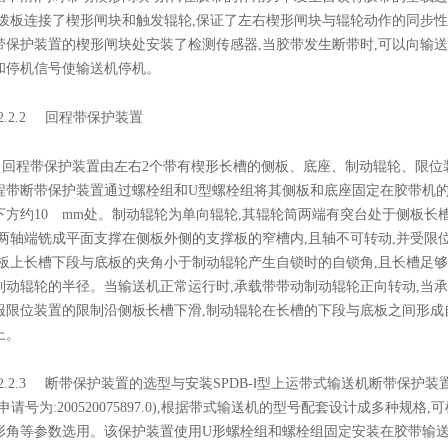
因拨板连接了楔形闸块和触发辊轮,保证了左右楔形闸块与辊轮动作的同步
带保护装置的楔形闸块处安装了检测传感器,当胶带发生断带时,可以向输
和停机信号使输送机停机。
.2
回程带保护装置
回程带保护装置由左右2个带有楔形长槽的侧板、底座、制动辊轮、限位装
程带断带保护装置通过螺栓组和U型螺栓组将其侧板和底座固定在胶带机的
下方约10 mm处。制动辊轮为单向辊轮,其辊轮筒两端有突台处于侧板长
其两轴端铣成平面支撑在侧板外侧的支撑板的窄槽内,且轴不可转动,并受限
侧板上长槽下段与底板的夹角小于制动辊轮产生自锁时的自锁角,且长槽足够
制动辊轮的半径。当输送机正常运行时,承载带带动制动辊轮正向转动,当
服限位装置的限制沿侧板长槽下滑,制动辊轮在长槽的下段与底板之间形成
上。
.3
断带保护装置的选型与安装SPDB-Ⅰ型上运带式输送机断带保护装
申请号为:200520075897.0),根据带式输送机的型号配套设计成多种规
形角等参数选用。该保护装置使用U形螺栓组和螺栓组固定安装在胶带输送机