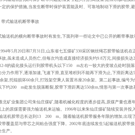
一定的保护措施,当发生断带时保护装置能及时、可靠地制动下滑的胶带,
带式输送机断带事故
送机的横向断带事故时有发生,下面列举一些论文中已公开的断带事故
994年5月20日和7月31日,山东省七五煤矿330采区钢丝绳芯胶带输送机
故,虽未造成人员伤亡,但每次均造成直接经济损失约9.8万元,间接损失达2
8-12-8的硫化接头运行到胶带机头以下150 m左右一较大的变坡点处时
力分力作用下,逐渐加速,飞速下滑,直至堆积到不能再下滑为止,下滑距离达5
0余架,托辊损坏60余只,打毁架空乘人装置吊座20余架。第二起事故,编号为9
下约200 m处发生脱落断裂,胶带下滑距离达550余m,情形与第一次事
北矿业集团公司朱仙庄煤矿,随着机械化程度的逐步提高,原煤产量也逐年增加,
%以上的原煤需要强力输送机来运输。1996年以来朱仙庄煤矿陆续安装并投
,输送机胶带总长达到13 200 m。随着输送机胶带服务年限的增加,出现
胶带覆盖层与带芯之间粘合强度下降。2002年底连续发生5起输送机胶带接
全生产。