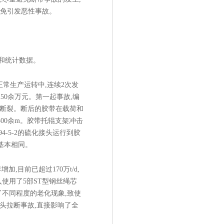
避免引发恶性事故。
和统计数据。
在正常生产运转中,连续2次发
50余万元。第一起事故,编
脱落断裂。断后的胶带在载荷和
00余m。胶带托辊支架冲击
4-5-2的硫化接头运行到胶
故基本相同。
目前已超过170万t/d,
入使用了5部ST型钢丝绳芯
了不同程度的老化现象,致使
头拉断事故,直接影响了全