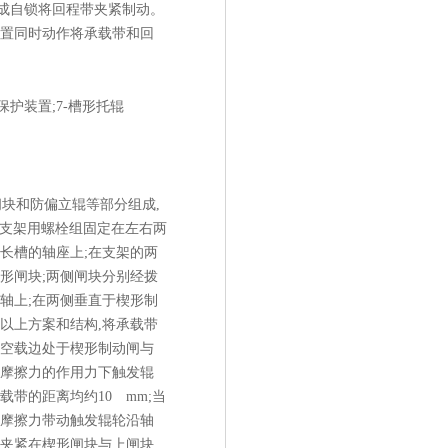
成自锁将回程带夹紧制动。
装置同时动作将承载带和回
带保护装置;7-槽形托辊
块和防偏立辊等部分组成,
,支架用螺栓组固定在左右两
长槽的轴座上;在支架的两
形闸块;两侧闸块分别经拨
轴上;在两侧垂直于楔形制
以上方案和结构,将承载带
的空载边处于楔形制动闸与
带摩擦力的作用力下触发辊
带的距离均约10 mm;当
带摩擦力带动触发辊轮沿轴
边夹紧在楔形闸块与上闸块