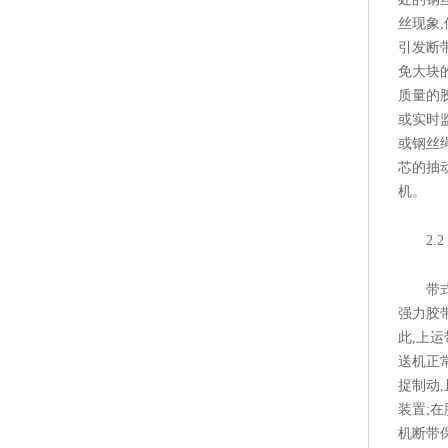
丝现象
引发断
免大块
质量的
或实时
或钢丝
芯的抽
机。
2.2
带式输
强力胶
此,上
送机正
捉制动
装置;
机断带