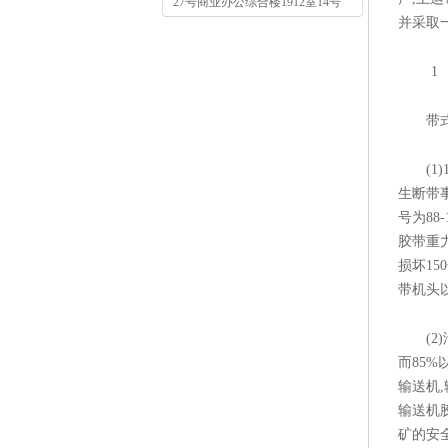
27号商业办公综合楼1912室14号
并采取
1
带式输
(1)1
生断带事
号为8
胶带重
损坏15
带机头以
(2)淮
而85
输送机
输送机
矿的安