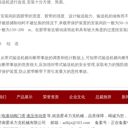
输送机进行改造,安装十分方便、简易。
安装间距因胶带的宽度、胶带的强度、设计输送能力、输送机的倾角而不
带被抓捕制动时不被扯裂的情况下,承载带保护装置的安装间距一般为50~10
一般为150~200 m。在胶带靠近驱动滚筒处和具有较大角度的过度段安
3
结 语
从带式输送机横向断带事故的调查和统计数据上,可知带式输送机横向断
向断带事故的危害很大,应加强对带式输送机的安全管理,采取有力的预防
带保护装置,防止胶带断带下滑引发重大的恶性事故。
我们
产品展示
荣誉资质
企业文化
总裁致辞
新
类
电液动阀门类
液压传动类
等,就选爱卓力克机械，品质保障，竭诚为您
 济南爱卓力克机械有限公司
邮箱：azlkjx@163.com
备案号：正在备案