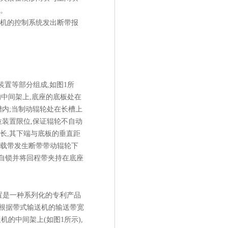
性。
送机的控制系统发出断带报
置等部分组成,如图1所
中间架上,底座的底板处在
槽内;当制动辊轮处在长槽上
位装置限位,保证辊轮不自动
长,其下端与底板的垂直距
承载带发生断带带动辊轮下
自锁并将回程带夹持在底座
置是一种系列化的专利产品
格,可根据带式输送机的输送带宽
的中间架上(如图1所示),