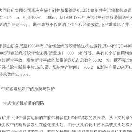
同煤矿集团公司现有主提升斜井胶带输送机12部,暗斜井主运输胶带输送机11部
1~1.4 m、机长400~1 100m。从1989-1995年,有7部主斜井胶带
h,影响产量达30万t。断带事故不仅影响了生产和经济效益,还严重破坏了
。
顶山矿务局至1996年有17台钢丝绳芯胶带输送机在运行,其中有SQD-4
4X2805型钢丝绳芯胶带输送机(运量达1 000 t/h)等等。共有10个矿使
过断带事故。发生断带事故的胶带输送机占总数的58.82 %。据不完全统计
绳芯胶带断带事故16起,累计影响生产时间1 706.2 h,影响产量20余万
带总数的93.75%。
带式输送机断带的预防与保护
 带式输送机断带的预防
井下担任煤炭运输的主胶带机多使用钢丝绳芯的强胶带。从上文列举的
强力胶带的断裂多发生在硫化接头处。由于接头硫化工艺不高或接头处橡胶
丝绳芯抽出造成胶带断裂。胶带的长期运转,造成表层橡胶的磨损和内部钢