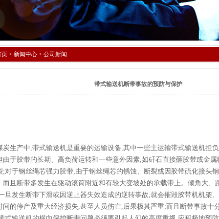
首页
>
新闻中心
>
公司新闻
带式输送机断带事故的预防与保护
生产中,带式输送机是重要的运输设备,其中一些主运输带式输送机担负
但由于胶带的长期、高负荷运转和一些意外因素,如矸石直接砸胶带或金属
裂;对于钢丝绳芯强力胶带,由于钢丝绳芯的锈蚀、断裂或因胶带硫化接头钢
。而且断带多发生在驱动滚筒附近和有较大变坡处的承载带上。倾角大、
,一旦发生断带下滑或因逆止器失效造成的逆转事故,就会摧毁胶带机机架、
时间的停产及重大经济损失,甚至人员伤亡,后果极其严重;而且断带事故十
运带式输送机的横向保护断带问题必须要引起人们的高度重视,应积极地预防