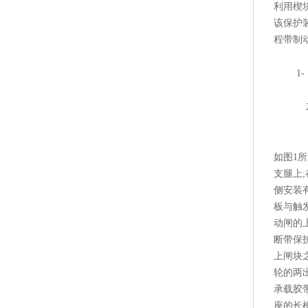
利用楔
该保护
程带制
1-
2.2
如图1
支腿上
侧安装
板与触
动闸的
断带保
上闸块
轮的两
承载胶
座的长