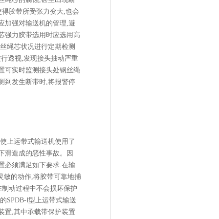
使得胶带所受张力变大,也会
应加强对输送机的管理,避
芯强力胶带选用时应选用高
钢丝绳芯状况进行定期检测
行透视,发现接头抽动严重
置可实时监测接头处钢丝绳
测到发生断带时,将报警停
使上运带式输送机使用了
下滑造成的恶性事故。因
置必须满足如下要求:在输
灵敏的动作,将胶带可靠地捕
在制动过程中不会损坏保护
SPDB-Ⅰ型上运带式输送
装置,其中承载带保护装置